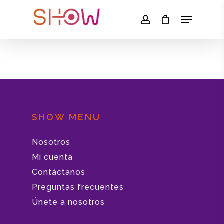
Skip
Menu
account
to
main
content
SHOW MENU
Nosotros
Mi cuenta
Contáctanos
Preguntas frecuentes
Únete a nosotros